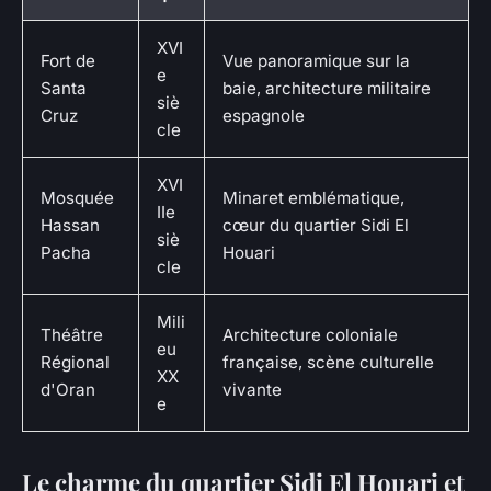
XVI
Fort de
Vue panoramique sur la
e
Santa
baie, architecture militaire
siè
Cruz
espagnole
cle
XVI
Mosquée
Minaret emblématique,
IIe
Hassan
cœur du quartier Sidi El
siè
Pacha
Houari
cle
Mili
Théâtre
Architecture coloniale
eu
Régional
française, scène culturelle
XX
d'Oran
vivante
e
Le charme du quartier Sidi El Houari et