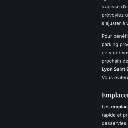
s’agisse d’
prévoyiez u
s'ajuster à
Pour bénéfic
parking pro
de votre voy
prochain dé
Lyon Saint
Vous évitere
Emplacem
Les
emplac
rapide et p
desservies 