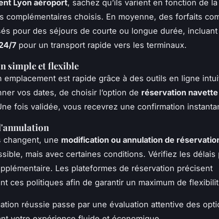
ent Lyon aéroport
, sachez qu’ils varient en fonction de la
s complémentaires choisis. En moyenne, des forfaits com
és pour des séjours de courte ou longue durée, incluan
24/7
pour un transport rapide vers les terminaux.
n simple et flexible
emplacement est rapide grâce à des outils en ligne intuitif
nner vos dates, de choisir l’option de
réservation navette
Une fois validée, vous recevrez une confirmation instanta
d'annulation
s changent, une
modification ou annulation de réservatio
sible, mais avec certaines conditions. Vérifiez les délais 
supplémentaire. Les plateformes de réservation précisent
t ces politiques afin de garantir un maximum de flexibilit
cation réussie passe par une évaluation attentive des opt
dant votre expérience fluide et économique.