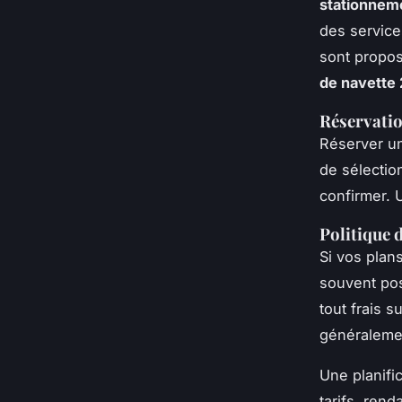
stationnem
des service
sont propos
de navette 
Réservatio
Réserver un 
de sélectio
confirmer. 
Politique 
Si vos plan
souvent pos
tout frais 
généralemen
Une planifi
tarifs, ren