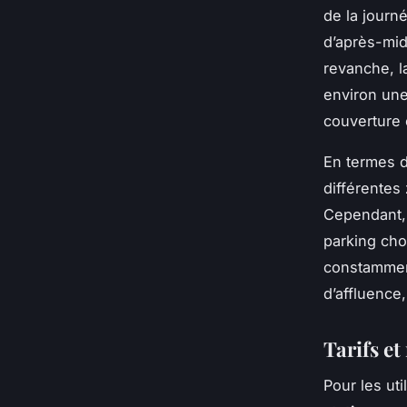
de la journ
d’après-mid
revanche, l
environ une 
couverture e
En termes d
différentes
Cependant, 
parking choi
constamment 
d’affluence,
Tarifs et
Pour les ut