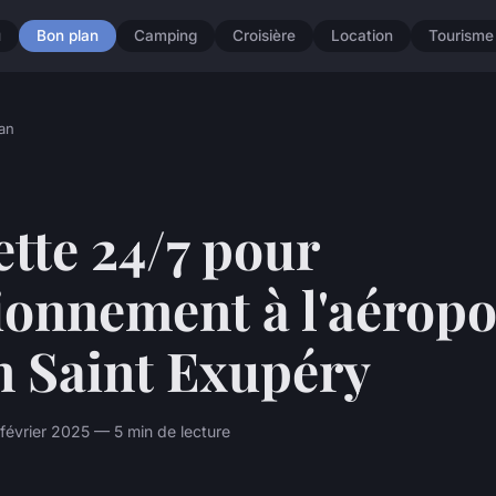
u
Bon plan
Camping
Croisière
Location
Tourisme
an
tte 24/7 pour
ionnement à l'aéropo
n Saint Exupéry
évrier 2025 — 5 min de lecture