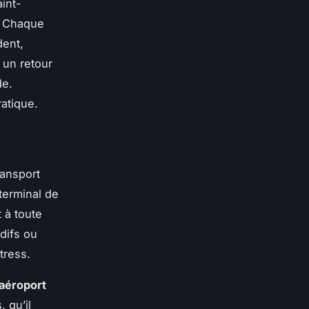
int-
. Chaque
dent,
 un retour
de.
ratique.
ransport
 terminal de
t à toute
difs ou
tress.
 aéroport
 qu’il