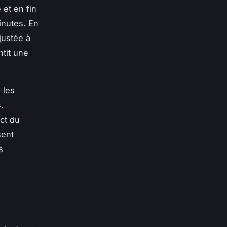
 et en fin
inutes. En
justée à
ntit une
 les
.
ct du
sent
s