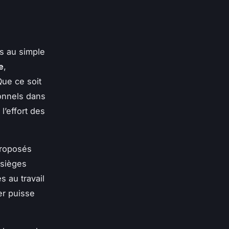
as au simple
e
,
Que ce soit
sonnels dans
l’effort des
roposés
 sièges
 au travail
er puisse