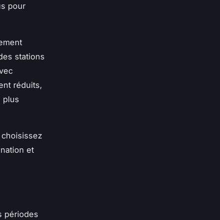
us pour
sement
des stations
avec
ent réduits,
e plus
 choisissez
ination et
s périodes