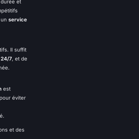
 durée et
pétitifs
t un
service
s. Il suffit
 24/7
, et de
née.
n
est
pour éviter
é.
ions et des