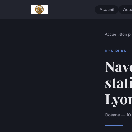
Accueil
Act
Accueil
›
Bon pl
BON PLAN
Nave
stat
Lyo
Océane — 10 f