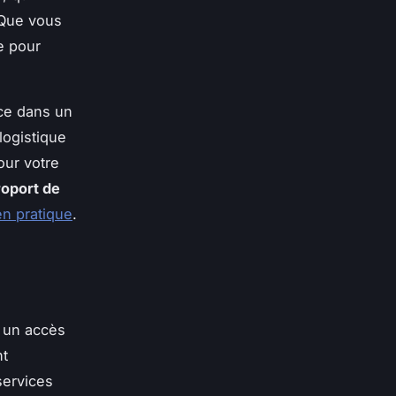
 Que vous
e pour
ace dans un
logistique
our votre
roport de
en pratique
.
r un accès
nt
services