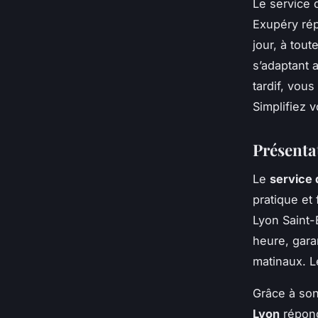
Le service 
Exupéry ré
jour, à tou
s’adaptant 
tardif, vou
Simplifiez 
Présentat
Le
service 
pratique et 
Lyon Saint-
heure, gara
matinaux. L
Grâce à son
Lyon
répond